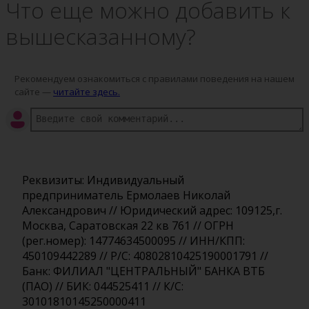
Что еще можно добавить к
вышесказанному?
Рекомендуем ознакомиться с правилами поведения на нашем
сайте —
читайте здесь.
Реквизиты: Индивидуальный
предприниматель Ермолаев Николай
Александрович // Юридический адрес: 109125,г.
Москва, Саратовская 22 кв 761 // ОГРН
(рег.номер): 14774634500095 // ИНН/КПП:
450109442289 // Р/С: 40802810425190001791 //
Банк: ФИЛИАЛ "ЦЕНТРАЛЬНЫЙ" БАНКА ВТБ
(ПАО) // БИК: 044525411 // К/С:
30101810145250000411