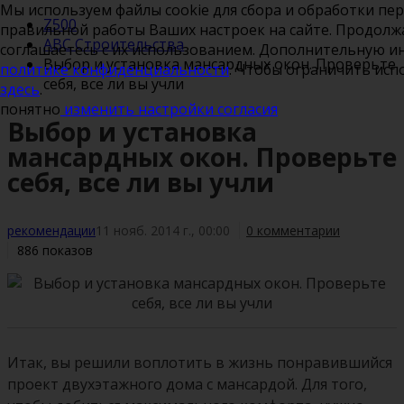
Мы используем файлы cookie для сбора и обработки пе
Z500
правильной работы Ваших настроек на сайте. Продолжа
ABC Строительства
соглашаетесь с их использованием. Дополнительную 
Выбор и установка мансардных окон. Проверьте
политике конфиденциальности
. Чтобы ограничить исп
себя, все ли вы учли
здесь
.
понятно
изменить настройки согласия
Выбор и установка
мансардных окон. Проверьте
себя, все ли вы учли
рекомендации
11 нояб. 2014 г., 00:00
0 комментарии
886 показов
Итак, вы решили воплотить в жизнь понравившийся
проект двухэтажного дома с мансардой. Для того,