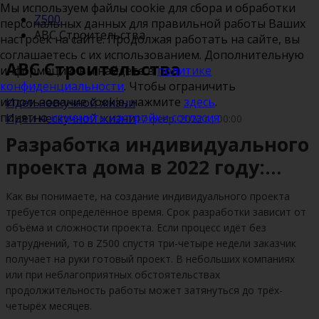
Мы используем файлы cookie для сбора и обработки
Z500
персональных данных для правильной работы Ваших
ABC Строительства
настроек на сайте. Продолжая работать на сайте, вы
соглашаетесь с их использованием. Дополнительную
ABC Строительства
информацию вы найдете в
политике
конфиденциальности
. Чтобы ограничить
использование cookie, нажмите
здесь
.
Идеи нескучной жизни
понятно
изменить настройки согласия
Идеи нескучной жизни
17 февр. 2022 г., 00:00
Разработка индивидуального
проекта дома в 2022 году:
стоимость и сроки
Как вы понимаете, на создание индивидуального проекта
проектирования
требуется определённое время. Срок разработки зависит от
объёма и сложности проекта. Если процесс идёт без
затруднений, то в Z500 спустя три-четыре недели заказчик
получает на руки готовый проект. В небольших компаниях
или при неблагоприятных обстоятельствах
продолжительность работы может затянуться до трёх-
четырёх месяцев.