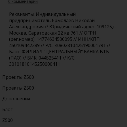
0 комментарии
Реквизиты: Индивидуальный
предприниматель Ермолаев Николай
Александрович // Юридический адрес: 109125,г.
Москва, Саратовская 22 кв 761 // ОГРН
(рег.номер): 14774634500095 // ИНН/КПП:
450109442289 // Р/С: 40802810425190001791 //
Банк: ФИЛИАЛ "ЦЕНТРАЛЬНЫЙ" БАНКА ВТБ
(ПАО) // БИК: 044525411 // К/С:
30101810145250000411
Проекты Z500
Проекты Z500
Дополнения
Блог
Z500