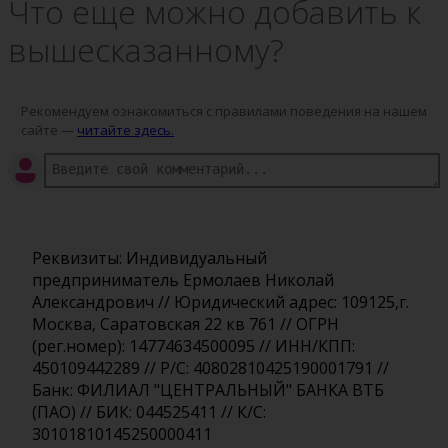
Что еще можно добавить к
вышесказанному?
Рекомендуем ознакомиться с правилами поведения на нашем
сайте —
читайте здесь.
Реквизиты: Индивидуальный
предприниматель Ермолаев Николай
Александрович // Юридический адрес: 109125,г.
Москва, Саратовская 22 кв 761 // ОГРН
(рег.номер): 14774634500095 // ИНН/КПП:
450109442289 // Р/С: 40802810425190001791 //
Банк: ФИЛИАЛ "ЦЕНТРАЛЬНЫЙ" БАНКА ВТБ
(ПАО) // БИК: 044525411 // К/С:
30101810145250000411