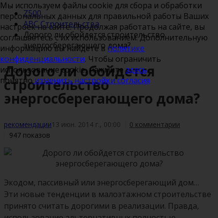
Мы используем файлы cookie для сбора и обработки
Z500
персональных данных для правильной работы Ваших
ABC Строительства
настроек на сайте. Продолжая работать на сайте, вы
Дорого ли обойдется строительство
соглашаетесь с их использованием. Дополнительную
энергосберегающего дома?
информацию вы найдете в
политике
конфиденциальности
. Чтобы ограничить
Дорого ли обойдется
использование cookie, нажмите
здесь
.
понятно
изменить настройки согласия
строительство
энергосберегающего дома?
рекомендации
13 июн. 2014 г., 00:00
0 комментарии
947 показов
Экодом, пассивный или энергосберегающий дом…
Эти новые тенденции в малоэтажном строительстве
принято считать дорогими в реализации. Правда,
использование альтернативных полностью