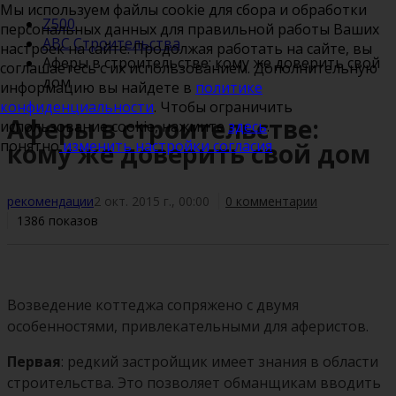
Мы используем файлы cookie для сбора и обработки
Z500
персональных данных для правильной работы Ваших
ABC Строительства
настроек на сайте. Продолжая работать на сайте, вы
Аферы в строительстве: кому же доверить свой
соглашаетесь с их использованием. Дополнительную
дом
информацию вы найдете в
политике
конфиденциальности
. Чтобы ограничить
Аферы в строительстве:
использование cookie, нажмите
здесь
.
понятно
изменить настройки согласия
кому же доверить свой дом
рекомендации
2 окт. 2015 г., 00:00
0 комментарии
1386 показов
Возведение коттеджа сопряжено с двумя
особенностями, привлекательными для аферистов.
Первая
: редкий застройщик имеет знания в области
строительства. Это позволяет обманщикам вводить