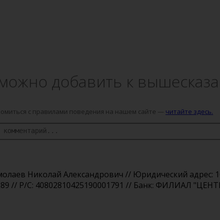
можно добавить к вышесказ
омиться с правилами поведения на нашем сайте —
читайте здесь.
аев Николай Александрович // Юридический адрес: 1091
289 // Р/С: 40802810425190001791 // Банк: ФИЛИАЛ "ЦЕНТ