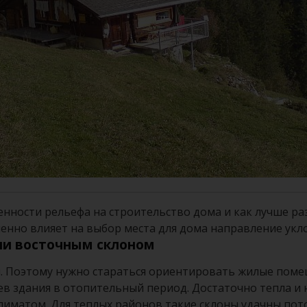
обенности рельефа на строительство дома и как лучше 
менно влияет на выбор места для дома направление укл
ли восточным склоном
. Поэтому нужно стараться ориентировать жилые помещ
в здания в отопительный период. Достаточно тепла и 
иматом. Для теплых районов такие склоны удачны потом