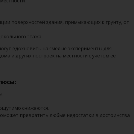
местности.
яции поверхностей здания, примыкающих к грунту, от
цокольного этажа.
могут вдохновить на смелые эксперименты для
ома и других построек на местности с учетом её
люсы:
а.
 ощутимо снижаются.
 поможет превратить любые недостатки в достоинства