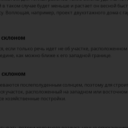
й в таком случае будет меньше и растает он весной бы
у. Воплощая, например, проект двухэтажного дома с га
 склоном
я, если только речь идет не об участке, расположенно
редине, как можно ближе к его западной границе.
 склоном
реваются послеполуденным солнцем, поэтому для строит
ся участок, расположенный на западном или восточном 
все хозяйственные постройки.
итывать потоки холодного воздуха, ночью опускающиеся