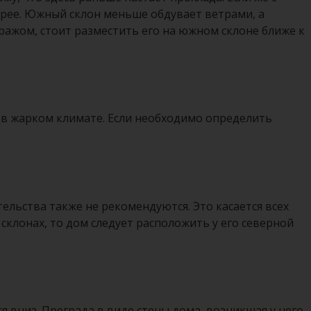
стрее. Южный склон меньше обдувает ветрами, а
ражом, стоит разместить его на южном склоне ближе к
м в жарком климате. Если необходимо определить
ельства также не рекомендуются. Это касается всех
склонах, то дом следует расположить у его северной
 вниз. Преграда в виде стены дома, возникшая у него