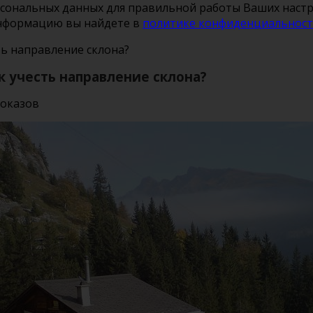
рсональных данных для правильной работы Ваших настро
информацию вы найдете в
политике конфиденциальнос
сть направление склона?
ак учесть направление склона?
показов