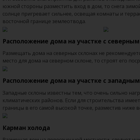
южной стороны разместить вход в дом, то снега зимо
солнце пригревает сильнее, освещая комнаты и террас
восточной границе землеотвода.
Расположение дома на участке с северным
Размещать дома на северных склонах не рекомендуетс
место для дома на северном склоне, то строят его пос
Расположение дома на участке с западным
Западные склоны известны тем, что очень сильно наг
климатических районов. Если для строительства имеет
границы в его самой высокой точке, разместив ниже 
Карман холода
Размещая дом на пересеченной местности, следует уч