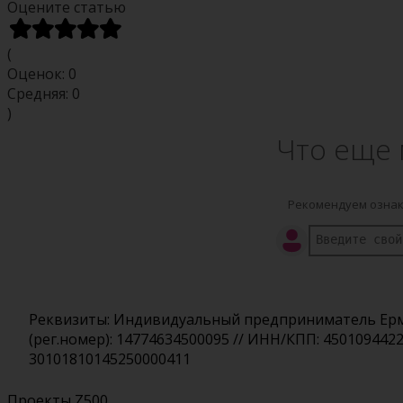
Оцените статью
(
Оценок:
0
Средняя:
0
)
Что еще 
Рекомендуем ознак
Реквизиты: Индивидуальный предприниматель Ермол
(рег.номер): 14774634500095 // ИНН/КПП: 450109442
30101810145250000411
Проекты Z500