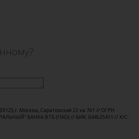
анному?
25,г. Москва, Саратовская 22 кв 761 // ОГРН
РАЛЬНЫЙ" БАНКА ВТБ (ПАО) // БИК: 044525411 // К/С: