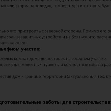
на» или «кармана холода», температура в котором буде
ально его пристроить с северной стороны. Помимо его 
ки солнцезащитных устройств и не бояться, что расте
вать на склон.
льефном участке:
 жилых комнат дома до построек на соседнем участке.
ещения для животных, туалеты и компостные ямы на рас
естив дом к границе территории (актуально для тех, кт
готовительные работы для строительства