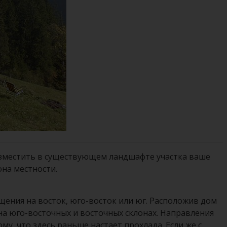
разместить в существующем ландшафте участка ваше
она местности.
ения на восток, юго-восток или юг. Расположив дом
на юго-восточных и восточных склонах. Направления
у, что здесь раньше настает прохлада. Если же с