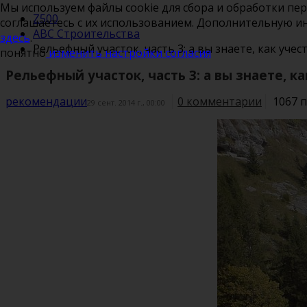
Мы используем файлы cookie для сбора и обработки пе
Z500
соглашаетесь с их использованием. Дополнительную 
ABC Строительства
здесь
.
Рельефный участок, часть 3: а вы знаете, как уче
понятно
изменить настройки согласия
Рельефный участок, часть 3: а вы знаете, к
рекомендации
0 комментарии
1067 
29 сент. 2014 г., 00:00