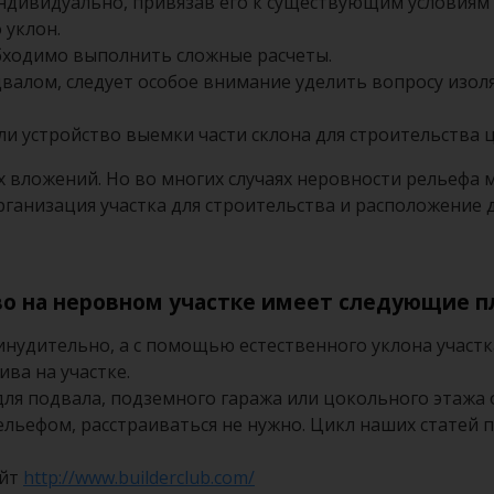
ндивидуально, привязав его к существующим условиям 
 уклон.
обходимо выполнить сложные расчеты.
двалом, следует особое внимание уделить вопросу изол
ли устройство выемки части склона для строительства 
 вложений. Но во многих случаях неровности рельефа 
ганизация участка для строительства и расположение д
во на неровном участке имеет следующие п
инудительно, а с помощью естественного уклона участк
ива на участке.
для подвала, подземного гаража или цокольного этажа
ельефом, расстраиваться не нужно. Цикл наших статей
айт
http://www.builderclub.com/