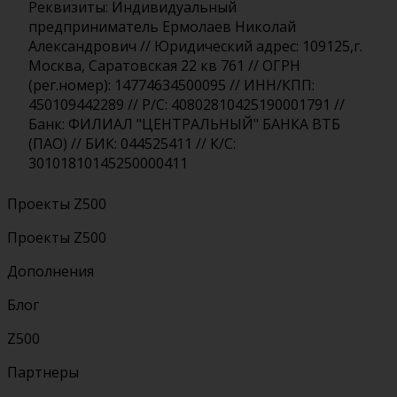
Реквизиты: Индивидуальный
предприниматель Ермолаев Николай
Александрович // Юридический адрес: 109125,г.
Москва, Саратовская 22 кв 761 // ОГРН
(рег.номер): 14774634500095 // ИНН/КПП:
450109442289 // Р/С: 40802810425190001791 //
Банк: ФИЛИАЛ "ЦЕНТРАЛЬНЫЙ" БАНКА ВТБ
(ПАО) // БИК: 044525411 // К/С:
30101810145250000411
Проекты Z500
Проекты Z500
Дополнения
Блог
Z500
Партнеры