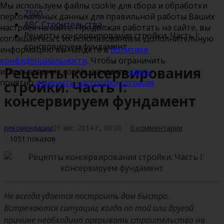
Мы используем файлы cookie для сбора и обработки
Z500
персональных данных для правильной работы Ваших
ABC Строительства
настроек на сайте. Продолжая работать на сайте, вы
Рецепты консервирования стройки. Часть I:
соглашаетесь с их использованием. Дополнительную
консервируем фундамент
информацию вы найдете в
политике
конфиденциальности
. Чтобы ограничить
Рецепты консервирования
использование cookie, нажмите
здесь
.
понятно
изменить настройки согласия
стройки. Часть I:
консервируем фундамент
рекомендации
21 авг. 2014 г., 00:00
0 комментарии
1051 показов
Не всегда удается построить дом быстро.
Встречаются ситуации, когда по той или другой
причине необходимо прерывать строительство на