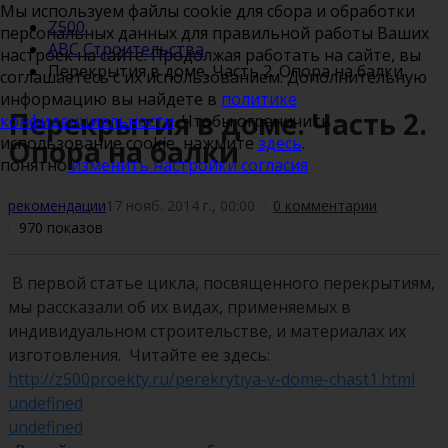
Мы используем файлы cookie для сбора и обработки
Z500
персональных данных для правильной работы Ваших
ABC Строительства
настроек на сайте. Продолжая работать на сайте, вы
Перекрытия в доме. Часть 2. Опора на балки
соглашаетесь с их использованием. Дополнительную
информацию вы найдете в
политике
Перекрытия в доме. Часть 2.
конфиденциальности
. Чтобы ограничить
использование cookie, нажмите
здесь
.
Опора на балки
понятно
изменить настройки согласия
рекомендации
17 нояб. 2014 г., 00:00
0 комментарии
970 показов
В первой статье цикла, посвященного перекрытиям,
мы рассказали об их видах, применяемых в
индивидуальном строительстве, и материалах их
изготовления. Читайте ее здесь:
http://z500proekty.ru/perekrytiya-v-dome-chast1.html
undefined
undefined