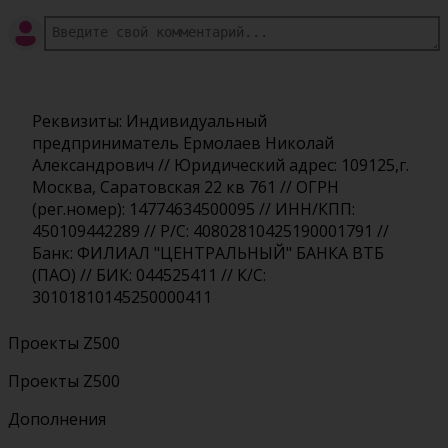
Реквизиты: Индивидуальный
предприниматель Ермолаев Николай
Александрович // Юридический адрес: 109125,г.
Москва, Саратовская 22 кв 761 // ОГРН
(рег.номер): 14774634500095 // ИНН/КПП:
450109442289 // Р/С: 40802810425190001791 //
Банк: ФИЛИАЛ "ЦЕНТРАЛЬНЫЙ" БАНКА ВТБ
(ПАО) // БИК: 044525411 // К/С:
30101810145250000411
Проекты Z500
Проекты Z500
Дополнения