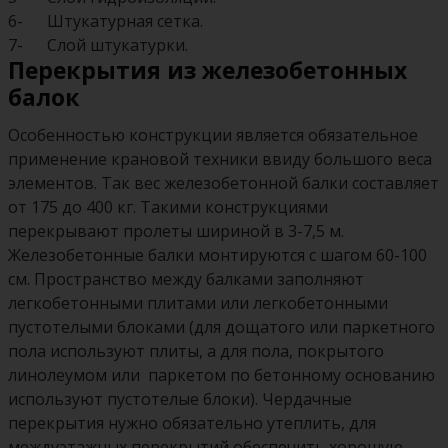
6- Штукатурная сетка.
7- Слой штукатурки.
Перекрытия из железобетонных
балок
Особенностью конструкции является обязательное
применение крановой техники ввиду большого веса
элементов. Так вес железобетонной балки составляет
от 175 до 400 кг. Такими конструкциями
перекрывают пролеты шириной в 3-7,5 м.
‬Железобетонные балки‭ ‬монтируются с шагом‭ ‬60-100‭
‬см.‭ ‬Пространство между балками заполняют
легкобетонными плитами или легкобетонными
пустотелыми блоками (‬для дощатого или паркетного
пола используют плиты,‭ ‬а для пола, покрытого
линолеумом или паркетом по бетонному основанию‭
используют ‬пустотелые блоки). Чердачные
перекрытия нужно обязательно утеплить,‭ ‬для
междуэтажных перекрытий обеспечить хорошую