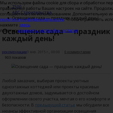
Мы используем файлы cookie для сбора и обработки пе
Z500
правильной работы Ваших настроек на сайте. Продолжа
ABC Строительства
соглашаетесь с их использованием. Дополнительную 
Освещение сада — праздник каждый день!
политике конфиденциальности
. Чтобы ограничить исп
нажмите
здесь
.
Освещение сада — праздник
понятно
изменить настройки согласия
каждый день!
рекомендации
3 янв. 2015 г., 00:00
0 комментарии
903 показов
Любой заказчик, выбирая проекты уютных
одноэтажных коттеджей или проекты красивых
двухэтажных домов, задумывается о достойном
оформлении своего участка, мечтая о его комфорте и
безопасности. В
предыдущей статье
мы обсудили все
нюансы эффективной организации освещения