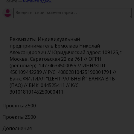
сайте —
читайте здесь.
Реквизиты: Индивидуальный
предприниматель Ермолаев Николай
Александрович // Юридический адрес: 109125,г.
Москва, Саратовская 22 кв 761 // ОГРН
(рег.номер): 14774634500095 // ИНН/КПП:
450109442289 // Р/С: 40802810425190001791 //
Банк: ФИЛИАЛ "ЦЕНТРАЛЬНЫЙ" БАНКА ВТБ
(ПАО) // БИК: 044525411 // К/С:
30101810145250000411
Проекты Z500
Проекты Z500
Дополнения