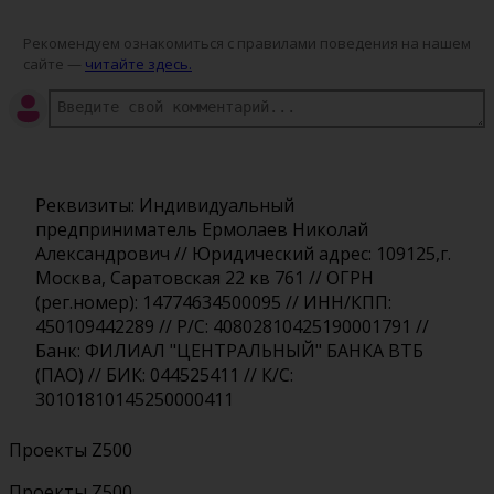
Рекомендуем ознакомиться с правилами поведения на нашем
сайте —
читайте здесь.
Реквизиты: Индивидуальный
предприниматель Ермолаев Николай
Александрович // Юридический адрес: 109125,г.
Москва, Саратовская 22 кв 761 // ОГРН
(рег.номер): 14774634500095 // ИНН/КПП:
450109442289 // Р/С: 40802810425190001791 //
Банк: ФИЛИАЛ "ЦЕНТРАЛЬНЫЙ" БАНКА ВТБ
(ПАО) // БИК: 044525411 // К/С:
30101810145250000411
Проекты Z500
Проекты Z500