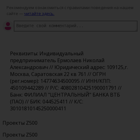
Рекомендуем ознакомиться с правилами поведения на нашем
сайте —
читайте здесь.
Реквизиты: Индивидуальный
предприниматель Ермолаев Николай
Александрович // Юридический адрес: 109125,г.
Москва, Саратовская 22 кв 761 // ОГРН
(рег.номер): 14774634500095 // ИНН/КПП:
450109442289 // Р/С: 40802810425190001791 //
Банк: ФИЛИАЛ "ЦЕНТРАЛЬНЫЙ" БАНКА ВТБ
(ПАО) // БИК: 044525411 // К/С:
30101810145250000411
Проекты Z500
Проекты Z500