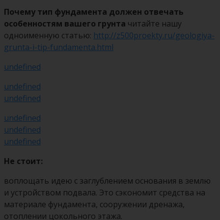
Почему тип фундамента должен отвечать
особенностям вашего грунта
читайте нашу
одноименную статью:
http://z500proekty.ru/geologiya-
grunta-i-tip-fundamenta.html
undefined
undefined
undefined
undefined
undefined
undefined
Не стоит:
воплощать идею с заглублением основания в землю
и устройством подвала. Это сэкономит средства на
материале фундамента, сооружении дренажа,
отоплении цокольного этажа.