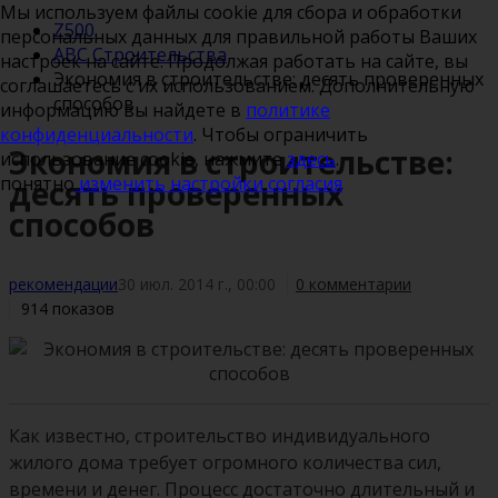
Мы используем файлы cookie для сбора и обработки
Z500
персональных данных для правильной работы Ваших
ABC Строительства
настроек на сайте. Продолжая работать на сайте, вы
Экономия в строительстве: десять проверенных
соглашаетесь с их использованием. Дополнительную
способов
информацию вы найдете в
политике
конфиденциальности
. Чтобы ограничить
Экономия в строительстве:
использование cookie, нажмите
здесь
.
понятно
изменить настройки согласия
десять проверенных
способов
рекомендации
30 июл. 2014 г., 00:00
0 комментарии
914 показов
Как известно, строительство индивидуального
жилого дома требует огромного количества сил,
времени и денег. Процесс достаточно длительный и