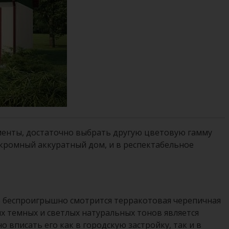
менты, достаточно выбрать другую цветовую гамму
кромный аккуратный дом, и в респектабельное
не беспроигрышно смотрится терракотовая черепичная
 темных и светлых натуральных тонов является
писать его как в городскую застройку, так и в