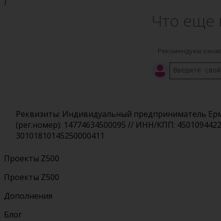
)
Что еще 
Рекомендуем ознак
Реквизиты: Индивидуальный предприниматель Ермол
(рег.номер): 14774634500095 // ИНН/КПП: 450109442
30101810145250000411
Проекты Z500
Проекты Z500
Дополнения
Блог