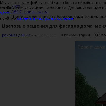
Мы используем файлы cookie для сбора и обработки пе
Z500
соглашаетесь с их использованием. Дополнительную 
ABC Строительства
здесь
.
Цветовые решения для фасадов дома: меняем вн
понятно
изменить настройки согласия
Цветовые решения для фасадов дома: мен
рекомендации
0 комментарии
932 п
29 июл. 2014 г., 00:00