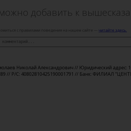
можно добавить к вышесказ
омиться с правилами поведения на нашем сайте —
читайте здесь.
аев Николай Александрович // Юридический адрес: 1091
289 // Р/С: 40802810425190001791 // Банк: ФИЛИАЛ "ЦЕНТ