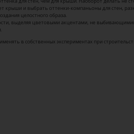
тенка для стен, чем для крыши. Наоборот делать не ст
ет крыши и выбрать оттенки-компаньоны для стен, ра
оздания целостного образа.
ости, выделяя цветовыми акцентами, не выбивающимися
.
менять в собственных экспериментах при строительств