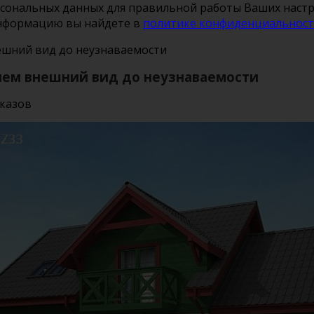
рсональных данных для правильной работы Ваших настро
информацию вы найдете в
политике конфиденциальнос
ешний вид до неузнаваемости
яем внешний вид до неузнаваемости
оказов