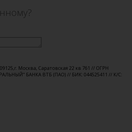
анному?
25,г. Москва, Саратовская 22 кв 761 // ОГРН
РАЛЬНЫЙ" БАНКА ВТБ (ПАО) // БИК: 044525411 // К/С: