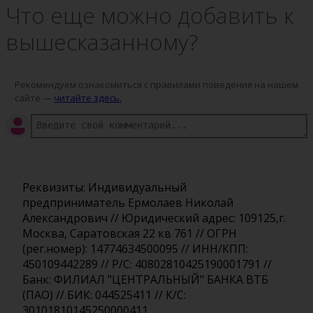
Что еще можно добавить к
вышесказанному?
Рекомендуем ознакомиться с правилами поведения на нашем
сайте —
читайте здесь.
Реквизиты: Индивидуальный
предприниматель Ермолаев Николай
Александрович // Юридический адрес: 109125,г.
Москва, Саратовская 22 кв 761 // ОГРН
(рег.номер): 14774634500095 // ИНН/КПП:
450109442289 // Р/С: 40802810425190001791 //
Банк: ФИЛИАЛ "ЦЕНТРАЛЬНЫЙ" БАНКА ВТБ
(ПАО) // БИК: 044525411 // К/С:
30101810145250000411