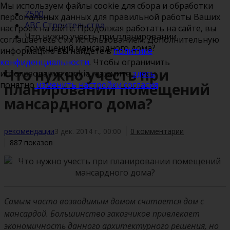
Мы используем файлы cookie для сбора и обработки
Z500
персональных данных для правильной работы Ваших
ABC Строительства
настроек на сайте. Продолжая работать на сайте, вы
Что нужно учесть при планировании
соглашаетесь с их использованием. Дополнительную
помещений мансардного дома?
информацию вы найдете в
политике
конфиденциальности
. Чтобы ограничить
Что нужно учесть при
использование cookie, нажмите
здесь
.
понятно
изменить настройки согласия
планировании помещений
мансардного дома?
рекомендации
3 дек. 2014 г., 00:00
0 комментарии
887 показов
Самым часто возводимым домом считается дом с
мансардой. Большинство заказчиков привлекает
экономичность данного архитектурного решения, но