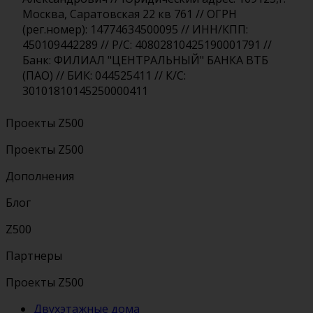
Москва, Саратовская 22 кв 761 // ОГРН
(рег.номер): 14774634500095 // ИНН/КПП:
450109442289 // Р/С: 40802810425190001791 //
Банк: ФИЛИАЛ "ЦЕНТРАЛЬНЫЙ" БАНКА ВТБ
(ПАО) // БИК: 044525411 // К/С:
30101810145250000411
Проекты Z500
Проекты Z500
Дополнения
Блог
Z500
Партнеры
Проекты Z500
Двухэтажные дома