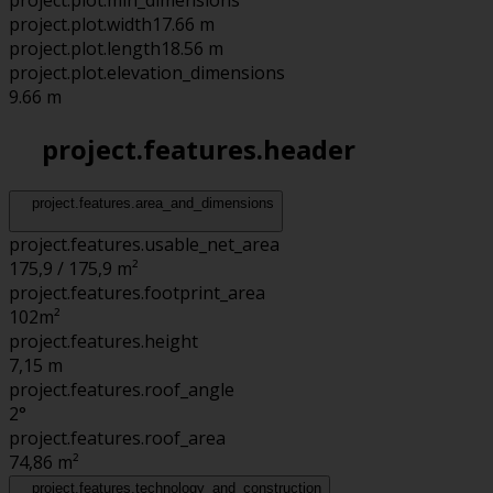
project.plot.min_dimensions
project.plot.width
17.66 m
project.plot.length
18.56 m
project.plot.elevation_dimensions
9.66 m
project.features.header
project.features.area_and_dimensions
project.features.usable_net_area
175,9 / 175,9 m²
project.features.footprint_area
102
m²
project.features.height
7,15
m
project.features.roof_angle
2°
project.features.roof_area
74,86
m²
project.features.technology_and_construction