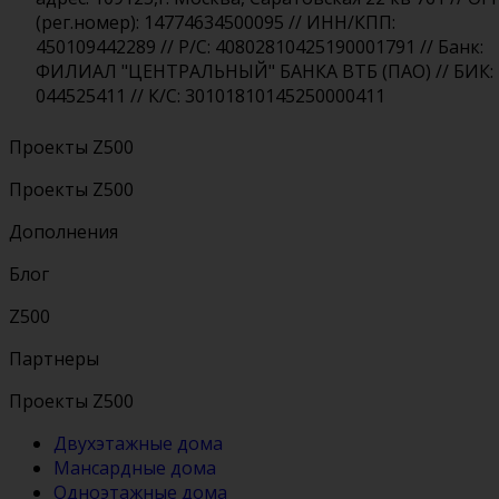
(рег.номер): 14774634500095 // ИНН/КПП:
450109442289 // Р/С: 40802810425190001791 // Банк:
ФИЛИАЛ "ЦЕНТРАЛЬНЫЙ" БАНКА ВТБ (ПАО) // БИК:
044525411 // К/С: 30101810145250000411
Проекты Z500
Проекты Z500
Дополнения
Блог
Z500
Партнеры
Проекты Z500
Двухэтажные дома
Мансардные дома
Одноэтажные дома