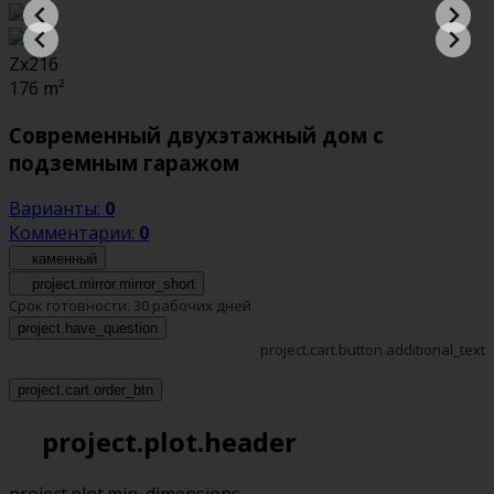
Zx216
176
m²
Современный двухэтажный дом с
подземным гаражом
Варианты:
0
Комментарии:
0
каменный
project.mirror.mirror_short
Срок готовности:
30 рабочих дней
project.have_question
project.cart.button.additional_text
project.cart.order_btn
project.plot.header