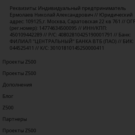
Реквизиты: Индивидуальный предприниматель
Ермолаев Николай Александрович // Юридический
адрес: 109125,г. Москва, Саратовская 22 кв 761 // ОГ
(рег.номер): 14774634500095 // ИНН/КПП:
450109442289 // Р/С: 40802810425190001791 // Банк:
ФИЛИАЛ "ЦЕНТРАЛЬНЫЙ" БАНКА ВТБ (ПАО) // БИК:
044525411 // К/С: 30101810145250000411
Проекты Z500
Проекты Z500
Дополнения
Блог
Z500
Партнеры
Проекты Z500