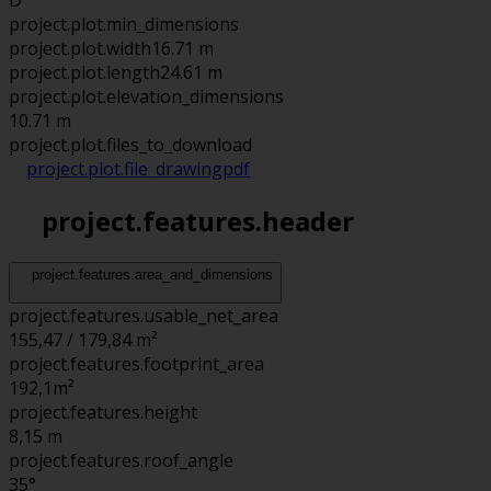
D
project.plot.min_dimensions
project.plot.width
16.71 m
project.plot.length
24.61 m
project.plot.elevation_dimensions
10.71 m
project.plot.files_to_download
project.plot.file_drawing
pdf
project.features.header
project.features.area_and_dimensions
project.features.usable_net_area
155,47 / 179,84 m²
project.features.footprint_area
192,1
m²
project.features.height
8,15
m
project.features.roof_angle
35°