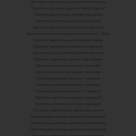
Проекты современных домов из газобетона
Проекты кирпичных домов с баней, сауной
Проекты двухэтажных кирпичных домов
Проекты маленьких домов из кирпича
Проекты классических домов из кирпича
Проекты компактных домов из кирпича до 150м2
Проекты кирпичных домов на две семьи
Проекты одноэтажных домов из кирпича
Проекты домов с мансайрдой из кирпича
Проекты кирпичных домов с бассейном
Проекты домов из кирпича с цоколем
Проекты кирпичных домов с эркером
Проекты домов из кирпича с гаражом
Проекты домов из кирпича с камином
Проекты домов из кирпича с подвалом
Проекты кирпичных домов с террасой
Проекты домов из кирпича с верандой
Проекты современных кирпичных домов
Проекты двухэтажных домов из пенобетона
Проекты одноэтажных домов из пенобетона
Проекты двухэтажных домов из пеноблоков
Проекты маленьких домов из пеноблоков