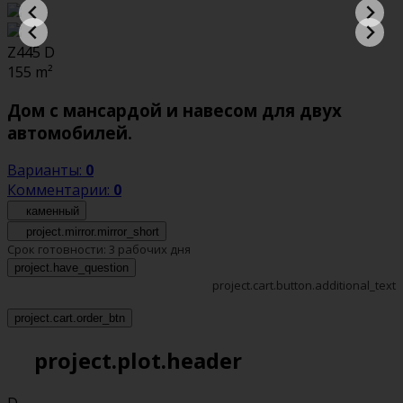
Z445 D
155
m²
Дом с мансардой и навесом для двух
автомобилей.
Варианты:
0
Комментарии:
0
каменный
project.mirror.mirror_short
Срок готовности:
3 рабочих дня
project.have_question
project.cart.button.additional_text
project.cart.order_btn
project.plot.header