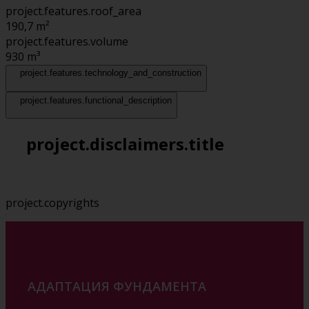
project.features.roof_area
190,7
m²
project.features.volume
930
m³
project.features.technology_and_construction
project.features.functional_description
project.disclaimers.title
project.copyrights
АДАПТАЦИЯ ФУНДАМЕНТА