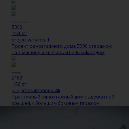
Z390
151 m²
project.variants:
1
Проект одноэтажного дома Z390 с гаражом
на 1 машину и красивым белым фасадом
Z182
156 m²
project.realizations:
46
Практичный одноэтажный дом с двускатной
крышей, с большим боковым гаражом.