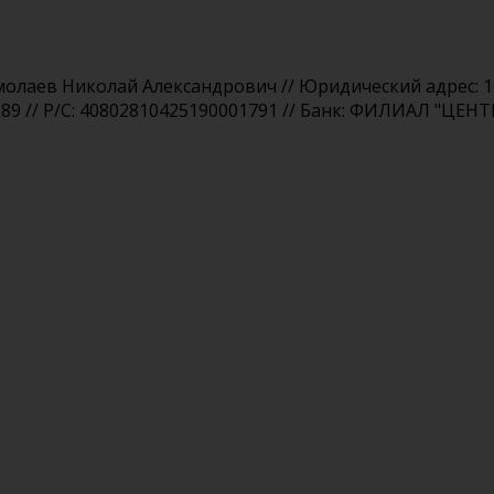
аев Николай Александрович // Юридический адрес: 1091
289 // Р/С: 40802810425190001791 // Банк: ФИЛИАЛ "ЦЕНТ