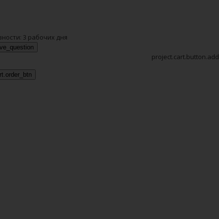
вности:
3 рабочих дня
ave_question
project.cart.button.add
rt.order_btn