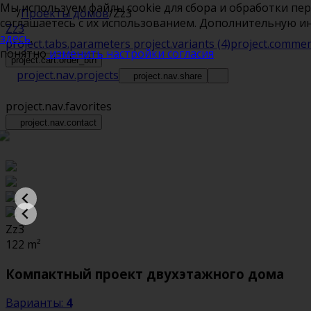
Мы используем файлы cookie для сбора и обработки пе
/
Проекты домов
/
Zz3
соглашаетесь с их использованием. Дополнительную 
Zz3
здесь
.
project.tabs.parameters
project.variants
(4)
project.comme
понятно
изменить настройки согласия
project.cart.order_btn
project.nav.projects
project.nav.share
project.nav.favorites
project.nav.contact
Zz3
122
m²
Компактный проект двухэтажного дома
Варианты:
4