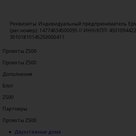
Реквизиты: Индивидуальный предприниматель Ермол
(рег.номер): 14774634500095 // ИНН/КПП: 450109442
30101810145250000411
Проекты Z500
Проекты Z500
Дополнения
Блог
Z500
Партнеры
Проекты Z500
Двухэтажные дома