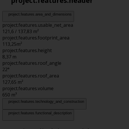
project.features.header
project.features.area_and_dimensions
project.features.usable_net_area
121,6 / 137,83 m²
project.features.footprint_area
113,25
m²
project.features.height
8,37
m
project.features.roof_angle
22°
project.features.roof_area
127,65
m²
project.features.volume
650
m³
project.features.technology_and_construction
project.features.functional_description