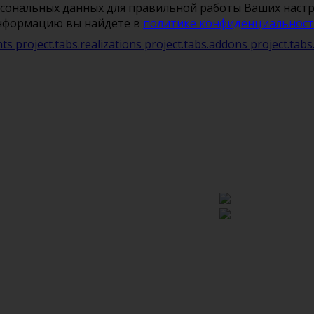
рсональных данных для правильной работы Ваших настро
информацию вы найдете в
политике конфиденциальнос
nts
project.tabs.realizations
project.tabs.addons
project.tab