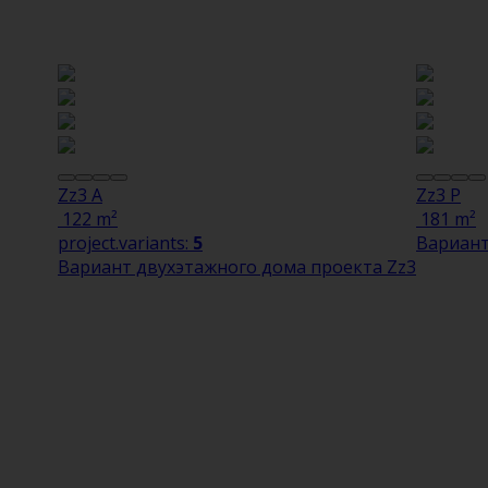
Zz3 A
Zz3 P
122 m²
181 m²
project.variants:
5
Вариант
Вариант двухэтажного дома проекта Zz3