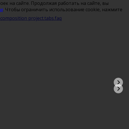
ек на сайте. Продолжая работать на сайте, вы
ти
. Чтобы ограничить использование cookie, нажмите
s.composition
project.tabs.faq