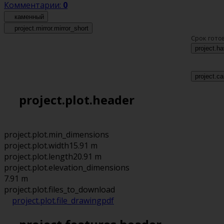
Комментарии:
0
каменный
project.mirror.mirror_short
Срок гото
project.h
project.ca
project.plot.header
project.plot.min_dimensions
project.plot.width
15.91 m
project.plot.length
20.91 m
project.plot.elevation_dimensions
7.91 m
project.plot.files_to_download
project.plot.file_drawing
pdf