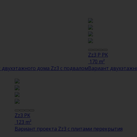
Zz3 P PK
170 m²
 двухэтажного дома Zz3 с подвалом
Вариант двухэтажно
Zz3 PK
123 m²
Вариант проекта Zz3 с плитами перекрытия