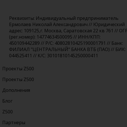
Реквизиты: Индивидуальный предприниматель
Ермолаев Николай Александрович // Юридический
адрес: 109125,г. Москва, Саратовская 22 кв 761 // ОГ
(рег.номер): 14774634500095 // ИНН/КПП:
450109442289 // Р/С: 40802810425190001791 // Банк:
ФИЛИАЛ "ЦЕНТРАЛЬНЫЙ" БАНКА ВТБ (ПАО) // БИК:
044525411 // К/С: 30101810145250000411
Проекты Z500
Проекты Z500
Дополнения
Блог
Z500
Партнеры