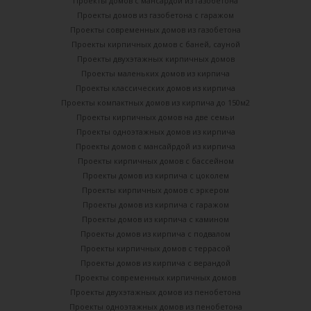
Проекты домов с мансардой из газобетона
Проекты домов из газобетона с гаражом
Проекты современных домов из газобетона
Проекты кирпичных домов с баней, сауной
Проекты двухэтажных кирпичных домов
Проекты маленьких домов из кирпича
Проекты классических домов из кирпича
Проекты компактных домов из кирпича до 150м2
Проекты кирпичных домов на две семьи
Проекты одноэтажных домов из кирпича
Проекты домов с мансайрдой из кирпича
Проекты кирпичных домов с бассейном
Проекты домов из кирпича с цоколем
Проекты кирпичных домов с эркером
Проекты домов из кирпича с гаражом
Проекты домов из кирпича с камином
Проекты домов из кирпича с подвалом
Проекты кирпичных домов с террасой
Проекты домов из кирпича с верандой
Проекты современных кирпичных домов
Проекты двухэтажных домов из пенобетона
Проекты одноэтажных домов из пенобетона