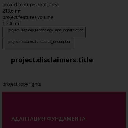
project.features.roof_area
213,6
m²
project.features.volume
1 200
m³
project.features.technology_and_construction
project.features.functional_description
project.disclaimers.title
project.copyrights
АДАПТАЦИЯ ФУНДАМЕНТА