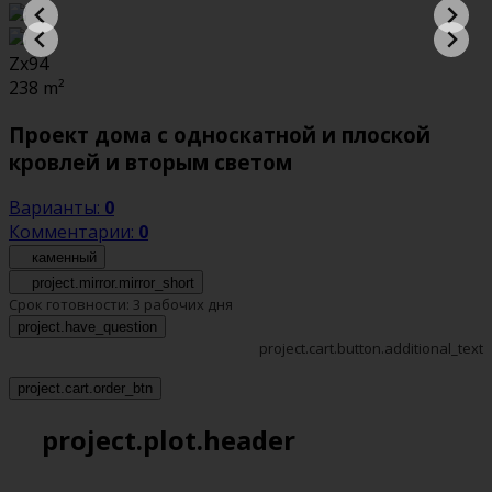
Zx94
238
m²
Проект дома с односкатной и плоской
кровлей и вторым светом
Варианты:
0
Комментарии:
0
каменный
project.mirror.mirror_short
Срок готовности:
3 рабочих дня
project.have_question
project.cart.button.additional_text
project.cart.order_btn
project.plot.header