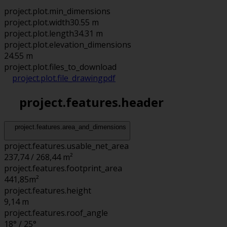
project.plot.min_dimensions
project.plot.width
30.55 m
project.plot.length
34.31 m
project.plot.elevation_dimensions
24.55 m
project.plot.files_to_download
project.plot.file_drawing
pdf
project.features.header
project.features.area_and_dimensions
project.features.usable_net_area
237,74 / 268,44 m²
project.features.footprint_area
441,85
m²
project.features.height
9,14
m
project.features.roof_angle
18° / 25°