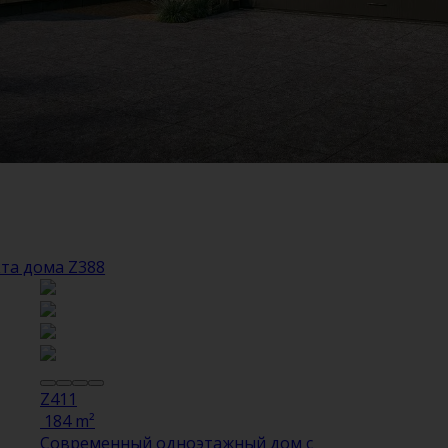
та дома Z388
Z411
184 m²
Cовременный одноэтажный дом с