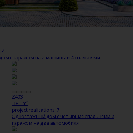
:
4
ом с гаражом на 2 машины и 4 спальнями
Z403
181 m²
project.realizations:
7
Одноэтажный дом с четырьмя спальнями и
гаражом на два автомобиля