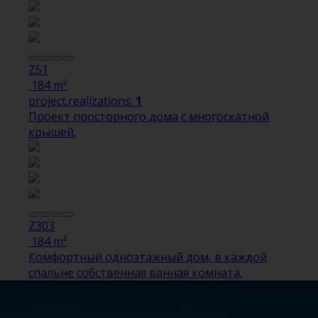
Z51
184 m²
project.realizations:
1
Проект просторного дома с многоскатной
крышей.
Z303
184 m²
Комфортный одноэтажный дом, в каждой
спальне собственная ванная комната.