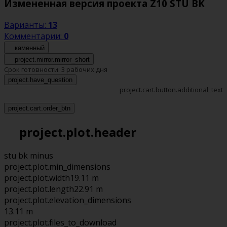
Измененная версия проекта Z10 STU BK
Варианты:
13
Комментарии:
0
каменный
project.mirror.mirror_short
Срок готовности:
3 рабочих дня
project.have_question
project.cart.button.additional_text
project.cart.order_btn
project.plot.header
stu bk minus
project.plot.min_dimensions
project.plot.width
19.11 m
project.plot.length
22.91 m
project.plot.elevation_dimensions
13.11 m
project.plot.files_to_download