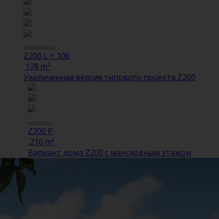
Z200 L + 100
178 m²
Увеличенная версия типового проекта Z200
Z200 P
210 m²
Вариант дома Z200 c мансардным этажом