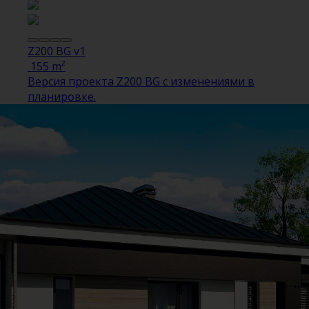
Z200 BG v1
155 m²
Версия проекта Z200 BG с изменениями в
планировке.