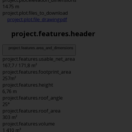
project.plot.elevation_dimensions
14.75 m
project.plot.files_to_download
project.plot.file_drawing
pdf
project.features.header
project.features.area_and_dimensions
project.features.usable_net_area
167,7 / 171,8 m²
project.features.footprint_area
257
m²
project.features.height
6,76
m
project.features.roof_angle
25°
project.features.roof_area
303
m²
project.features.volume
1 410
m³