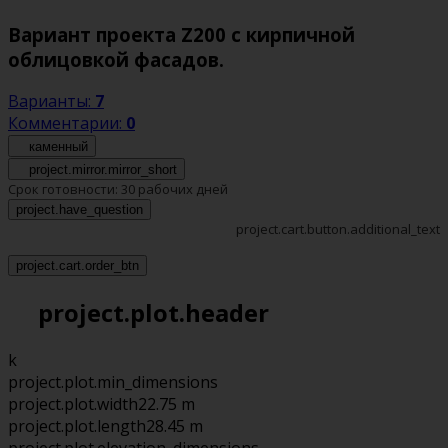
Вариант проекта Z200 с кирпичной
облицовкой фасадов.
Варианты:
7
Комментарии:
0
каменный
project.mirror.mirror_short
Срок готовности:
30 рабочих дней
project.have_question
project.cart.button.additional_text
project.cart.order_btn
project.plot.header
k
project.plot.min_dimensions
project.plot.width
22.75 m
project.plot.length
28.45 m