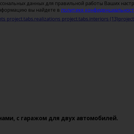
рсональных данных для правильной работы Ваших настро
информацию вы найдете в
политике конфиденциальнос
nts
project.tabs.realizations
project.tabs.interiors
(13)
projec
ами, с гаражом для двух автомобилей.