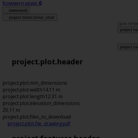
Комментарии:
0
каменный
project.mirror.mirror_short
Срок гото
project.h
project.ca
project.plot.header
project.plot.min_dimensions
project.plot.width
14.11 m
project.plot.length
12.31 m
project.plot.elevation_dimensions
20.11 m
project.plot.files_to_download
project.plot.file_drawing
pdf