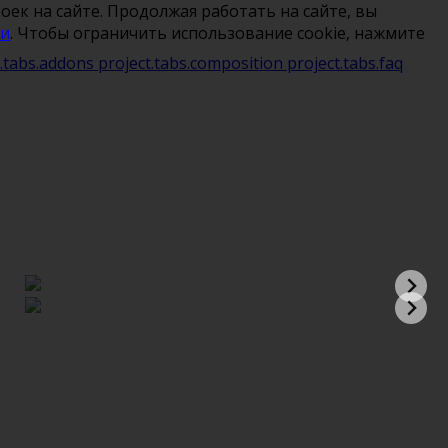
ек на сайте. Продолжая работать на сайте, вы
ти
. Чтобы ограничить использование cookie, нажмите
t.tabs.addons
project.tabs.composition
project.tabs.faq