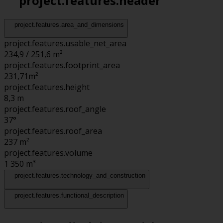
project.features.header
project.features.area_and_dimensions
project.features.usable_net_area
234,9 / 251,6 m²
project.features.footprint_area
231,71
m²
project.features.height
8,3
m
project.features.roof_angle
37°
project.features.roof_area
237
m²
project.features.volume
1 350
m³
project.features.technology_and_construction
project.features.functional_description