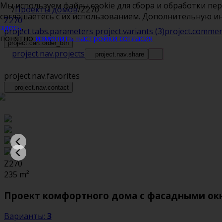
Мы используем файлы cookie для сбора и обработки пе
/
Проекты домов
/
Z270
соглашаетесь с их использованием. Дополнительную 
Z270
здесь
.
project.tabs.parameters
project.variants
(3)
project.comme
понятно
изменить настройки согласия
project.cart.order_btn
project.nav.projects
project.nav.share
project.nav.favorites
project.nav.contact
Z270
235
m²
Проект комфортного дома с фасадными окн
Варианты:
3