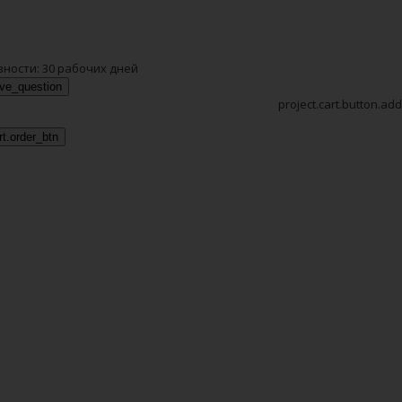
вности:
30 рабочих дней
ave_question
project.cart.button.add
rt.order_btn