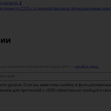
t.variants:
2
я проекта Z225 c отделкой фасадов облицовочным кир
рии
ся с правилами поведения на нашем сайте —
читайте здесь.
его уровня. Если вы заметили ошибку в функционирова
ованием для претензий к z500) обязательно сообщите с