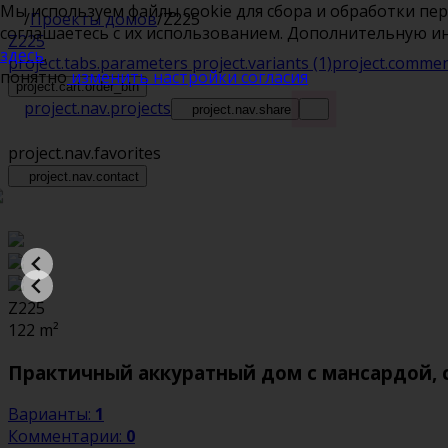
Мы используем файлы cookie для сбора и обработки пе
/
Проекты домов
/
Z225
соглашаетесь с их использованием. Дополнительную 
Z225
здесь
.
project.tabs.parameters
project.variants
(1)
project.comme
понятно
изменить настройки согласия
project.cart.order_btn
project.nav.projects
project.nav.share
project.nav.favorites
project.nav.contact
Z225
122
m²
Практичный аккуратный дом с мансардой, 
Варианты:
1
Комментарии:
0