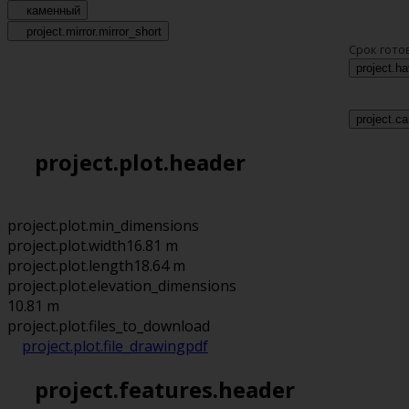
каменный
project.mirror.mirror_short
Срок гото
project.h
project.ca
project.plot.header
project.plot.min_dimensions
project.plot.width
16.81 m
project.plot.length
18.64 m
project.plot.elevation_dimensions
10.81 m
project.plot.files_to_download
project.plot.file_drawing
pdf
project.features.header