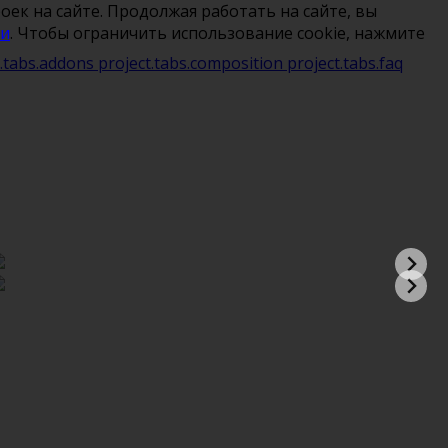
ек на сайте. Продолжая работать на сайте, вы
ти
. Чтобы ограничить использование cookie, нажмите
t.tabs.addons
project.tabs.composition
project.tabs.faq