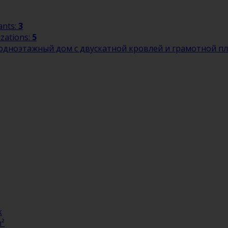
ants:
3
izations:
5
одноэтажный дом с двускатной кровлей и грамотной п
k
²