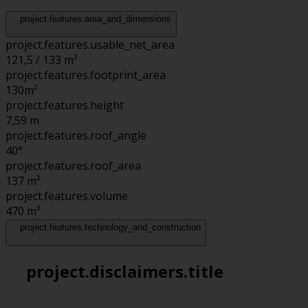
project.features.area_and_dimensions
project.features.usable_net_area
121,5 / 133 m²
project.features.footprint_area
130
m²
project.features.height
7,59
m
project.features.roof_angle
40°
project.features.roof_area
137
m²
project.features.volume
470
m³
project.features.technology_and_construction
project.disclaimers.title