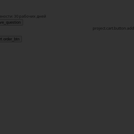
вности:
30 рабочих дней
ave_question
project.cart.button.add
rt.order_btn