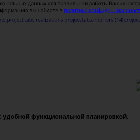
рсональных данных для правильной работы Ваших настро
информацию вы найдете в
политике конфиденциальнос
nts
project.tabs.realizations
project.tabs.interiors
(14)
projec
с удобной функциональной планировкой.