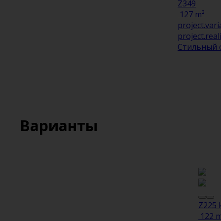
Z349
127 m²
project.vari
project.real
Стильный 
Варианты
Z225 
122 m