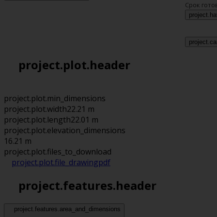
Срок гото
project.h
project.ca
project.plot.header
project.plot.min_dimensions
project.plot.width
22.21 m
project.plot.length
22.01 m
project.plot.elevation_dimensions
16.21 m
project.plot.files_to_download
project.plot.file_drawing
pdf
project.features.header
project.features.area_and_dimensions