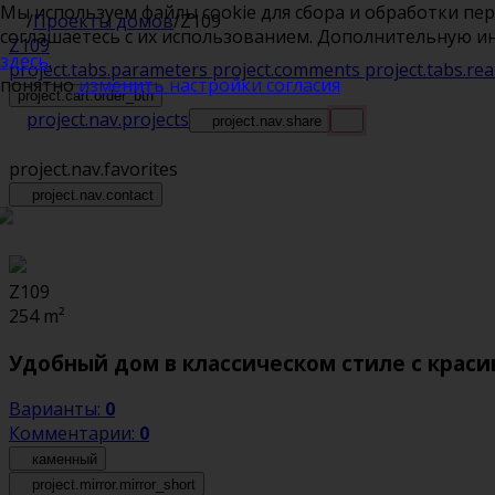
Мы используем файлы cookie для сбора и обработки пе
/
Проекты домов
/
Z109
соглашаетесь с их использованием. Дополнительную 
Z109
здесь
.
project.tabs.parameters
project.comments
project.tabs.rea
понятно
изменить настройки согласия
project.cart.order_btn
project.nav.projects
project.nav.share
project.nav.favorites
project.nav.contact
Z109
254
m²
Удобный дом в классическом стиле с крас
Варианты:
0
Комментарии:
0
каменный
project.mirror.mirror_short