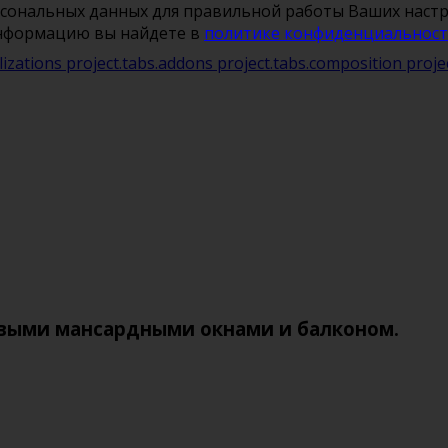
рсональных данных для правильной работы Ваших настро
информацию вы найдете в
политике конфиденциальнос
lizations
project.tabs.addons
project.tabs.composition
proje
ивыми мансардными окнами и балконом.