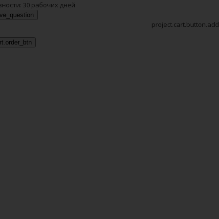
вности:
30 рабочих дней
ave_question
project.cart.button.add
rt.order_btn