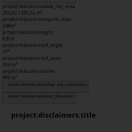
project.features.usable_net_area
254,02 / 265,52 m²
project.features.footprint_area
248
m²
project.features.height
8,8
m
project.features.roof_angle
37°
project.features.roof_area
294
m²
project.features.volume
990
m³
project.features.technology_and_construction
project.features.functional_description
project.disclaimers.title