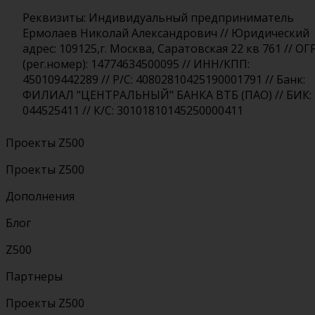
Реквизиты: Индивидуальный предприниматель
Ермолаев Николай Александрович // Юридический
адрес: 109125,г. Москва, Саратовская 22 кв 761 // ОГ
(рег.номер): 14774634500095 // ИНН/КПП:
450109442289 // Р/С: 40802810425190001791 // Банк:
ФИЛИАЛ "ЦЕНТРАЛЬНЫЙ" БАНКА ВТБ (ПАО) // БИК:
044525411 // К/С: 30101810145250000411
Проекты Z500
Проекты Z500
Дополнения
Блог
Z500
Партнеры
Проекты Z500