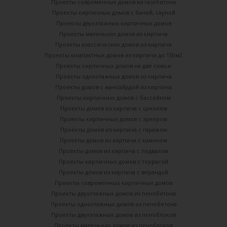
Проекты современных домов из газобетона
Проекты кирпичных домов с баней, сауной
Проекты двухэтажных кирпичных домов
Проекты маленьких домов из кирпича
Проекты классических домов из кирпича
Проекты компактных домов из кирпича до 150м2
Проекты кирпичных домов на две семьи
Проекты одноэтажных домов из кирпича
Проекты домов с мансайрдой из кирпича
Проекты кирпичных домов с бассейном
Проекты домов из кирпича с цоколем
Проекты кирпичных домов с эркером
Проекты домов из кирпича с гаражом
Проекты домов из кирпича с камином
Проекты домов из кирпича с подвалом
Проекты кирпичных домов с террасой
Проекты домов из кирпича с верандой
Проекты современных кирпичных домов
Проекты двухэтажных домов из пенобетона
Проекты одноэтажных домов из пенобетона
Проекты двухэтажных домов из пеноблоков
Проекты маленьких домов из пеноблоков