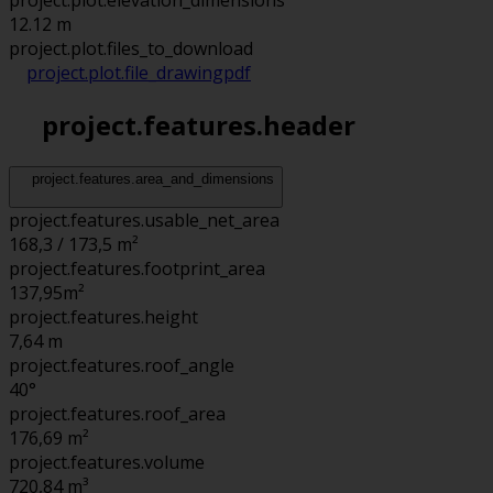
project.plot.elevation_dimensions
12.12 m
project.plot.files_to_download
project.plot.file_drawing
pdf
project.features.header
project.features.area_and_dimensions
project.features.usable_net_area
168,3 / 173,5 m²
project.features.footprint_area
137,95
m²
project.features.height
7,64
m
project.features.roof_angle
40°
project.features.roof_area
176,69
m²
project.features.volume
720,84
m³