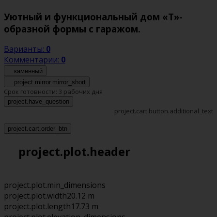
Уютный и функциональный дом «Т»-
образной формы с гаражом.
Варианты:
0
Комментарии:
0
каменный
project.mirror.mirror_short
Срок готовности:
3 рабочих дня
project.have_question
project.cart.button.additional_text
project.cart.order_btn
project.plot.header
project.plot.min_dimensions
project.plot.width
20.12 m
project.plot.length
17.73 m