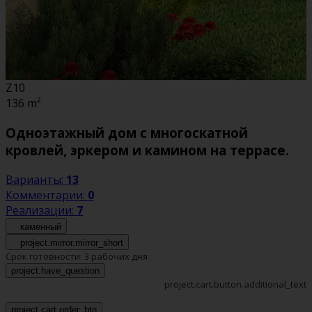
Z10
136
m²
Одноэтажный дом с многоскатной
кровлей, эркером и камином на террасе.
Варианты:
13
Комментарии:
0
Реализации:
7
каменный
project.mirror.mirror_short
Срок готовности:
3 рабочих дня
project.have_question
project.cart.button.additional_text
project.cart.order_btn