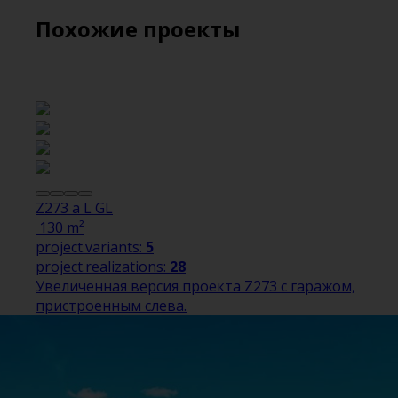
Похожие проекты
Z273 a L GL
130 m²
project.variants:
5
project.realizations:
28
Увеличенная версия проекта Z273 с гаражом,
пристроенным слева.