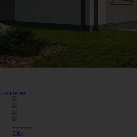
 спальнями
Z384