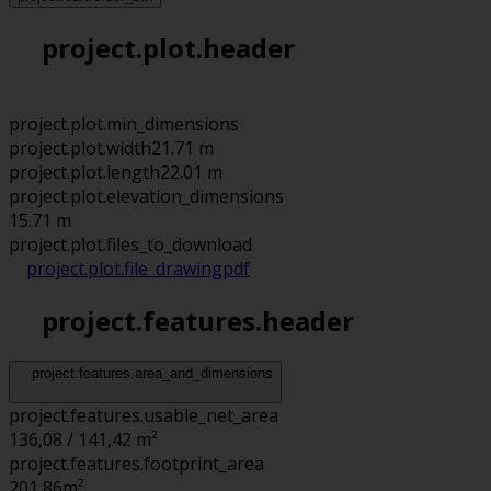
project.plot.header
project.plot.min_dimensions
project.plot.width
21.71 m
project.plot.length
22.01 m
project.plot.elevation_dimensions
15.71 m
project.plot.files_to_download
project.plot.file_drawing
pdf
project.features.header
project.features.area_and_dimensions
project.features.usable_net_area
136,08 / 141,42 m²
project.features.footprint_area
201,86
m²