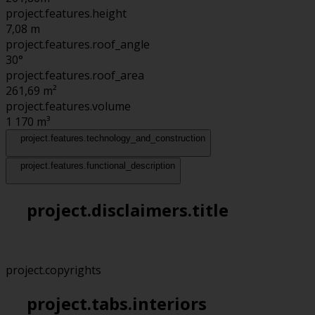
project.features.height
7,08
m
project.features.roof_angle
30°
project.features.roof_area
261,69
m²
project.features.volume
1 170
m³
project.features.technology_and_construction
project.features.functional_description
project.disclaimers.title
project.copyrights
project.tabs.interiors